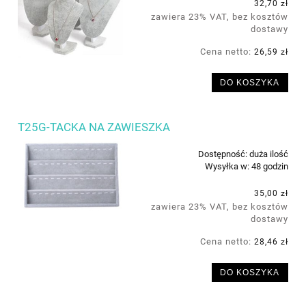
32,70 zł
zawiera 23% VAT, bez kosztów
dostawy
Cena netto:
26,59 zł
DO KOSZYKA
T25G-TACKA NA ZAWIESZKA
Dostępność:
duża ilość
Wysyłka w:
48 godzin
35,00 zł
zawiera 23% VAT, bez kosztów
dostawy
Cena netto:
28,46 zł
DO KOSZYKA